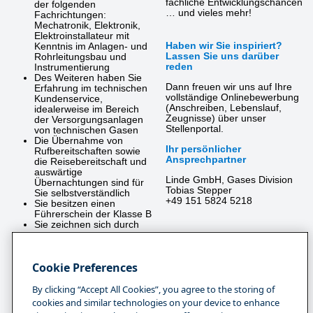
fachliche Entwicklungschancen
der folgenden
… und vieles mehr!
Fachrichtungen:
Mechatronik, Elektronik,
Elektroinstallateur mit
Haben wir Sie inspiriert?
Kenntnis im Anlagen- und
Lassen Sie uns darüber
Rohrleitungsbau und
reden
Instrumentierung
Des Weiteren haben Sie
Dann freuen wir uns auf Ihre
Erfahrung im technischen
vollständige Onlinebewerbung
Kundenservice,
(Anschreiben, Lebenslauf,
idealerweise im Bereich
Zeugnisse) über unser
der Versorgungsanlagen
Stellenportal.
von technischen Gasen
Die Übernahme von
Ihr persönlicher
Rufbereitschaften sowie
Ansprechpartner
die Reisebereitschaft und
auswärtige
Linde GmbH, Gases Division
Übernachtungen sind für
Tobias Stepper
Sie selbstverständlich
+49 151 5824 5218
Sie besitzen einen
Führerschein der Klasse B
Sie zeichnen sich durch
eine zuverlässige,
verantwortungsbewusste
und selbständige
Cookie Preferences
Arbeitsweise und einem
ausgesprochen guten
Organisationsgeschick aus
By clicking “Accept All Cookies”, you agree to the storing of
Ihr Wohnort sollte im
cookies and similar technologies on your device to enhance
Großraum Stuttgart;