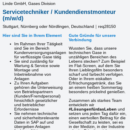
Linde GmbH, Gases Division
Servicetechniker / Kundendienstmonteur
(m/w/d)
Stuttgart, Nürnberg oder Nördlingen, Deutschland｜req28150
Hier sind Sie in Ihrem Element
Gute Gründe für unsere
Verbindung
Im Rahmen Ihrer Tätigkeit
sind Sie im Bereich
Wussten Sie, dass unsere
Kundenversorgungsanlagen
technischen Gase in
für verflüssigte Gase tätig
unzähligen Bereichen des
Sie sind zuständig für
Lebens stecken? Zum Beispiel
Wartung & Service sowie
im Flat-Screen, auf dem Sie
Montage und
Ihren Lieblingsfilm besonders
Inbetriebnahme von
scharf und farbecht verfolgen.
Anlagen
Oder in Ihrem eiskalten
Zu Ihren Aufgaben
Erfrischungsgetränk, das Sie
gehören die Unterweisung
an einem heißen Sommertag
von Betriebspartnern
besonders prickelnd genießen.
(Kunden/Fremdpersonal)
hinsichtlich gesetzlicher
Zusammen als starkes Team
und betrieblicher
entwickeln wir
Erfordernisse
#LösungenfürdasLeben
und
Sie nehmen technische
setzen uns jeden Tag dafür ein,
und sicherheitsrelevante
einen wertvollen Beitrag für die
Daten in SAP auf und
Gesellschaft zu leisten, sei es
übergeben Anlagen
in der Medizin, in der Industrie