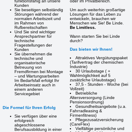
funktionsfähig an unsere
oder im Privatbereich.
Kunden
Sie beseitigen selbständig
Um auch weiterhin großartige
Störungen während der
Lösungen für das Leben zu
normalen Arbeitszeit und
entwickeln, brauchen wir
im Rahmen von
Menschen wie Sie! Be Linde.
Rufbereitschaften
Be Limitless.
Und Sie sind wichtiger
Ansprechpartner für
Wann starten Sie bei Linde
technische
durch?
Fragestellungen der
Das bieten wir Ihnen!
Kunden
Sie übernehmen die
Attraktives Vergütungspaket
technische und
(Tarifvertrag der chemischen
organisatorische
Industrie)
Betreuung von
30 Urlaubstage ( +
Fremdfirmen bei Montage
Wahlmöglichkeit auf 5
– und Wartungsarbeiten
zusätzliche Urlaubstage)
Im Bedarfsfall erfolgt Ihr
37,5 - Stunden - Woche (bei
Arbeitseinsatz auch in
Vollzeit)
einem anderen
Betriebliche
Servicegebiet
Altersversorgung (Linde
Pensionsordnung)
Gesundheitsangebote (u.a.
Die Formel für Ihren Erfolg
Fahrradleasing &
Firmenfitness)
Sie verfügen über eine
Pflegezusatzversicherung
erfolgreich
(CareFlex)
abgeschlossene
Vielfältige persönliche und
Berufsausbildung in einer